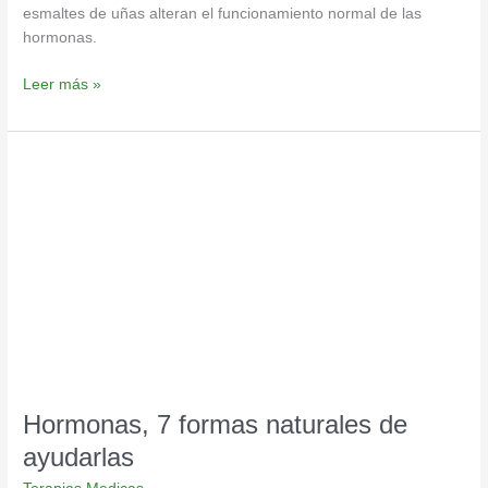
esmaltes de uñas alteran el funcionamiento normal de las
hormonas.
Leer más »
Hormonas,
7
formas
naturales
de
ayudarlas
Hormonas, 7 formas naturales de
ayudarlas