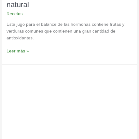
natural
Recetas
Este jugo para el balance de las hormonas contiene frutas y
verduras comunes que contienen una gran cantidad de
antioxidantes.
Leer más »
DHT
(dihidrotestosterona)
y
su
papel
en
la
caída
del
cabello