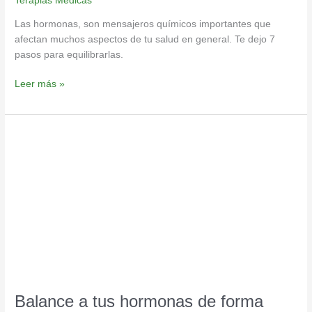
Terapias Medicas
Las hormonas, son mensajeros químicos importantes que
afectan muchos aspectos de tu salud en general. Te dejo 7
pasos para equilibrarlas.
Leer más »
Balance
a
tus
hormonas
de
forma
natural
Balance a tus hormonas de forma