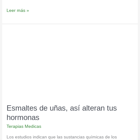
Leer más »
Esmaltes
de
uñas,
así
alteran
tus
hormonas
Esmaltes de uñas, así alteran tus
hormonas
Terapias Medicas
Los estudios indican que las sustancias químicas de los