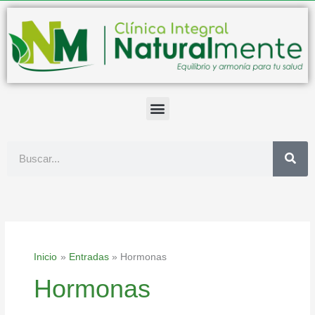
Ir
al
contenido
Buscar
Inicio
Entradas
Hormonas
Hormonas