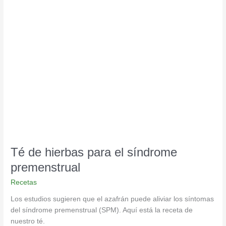
Té
de
hierbas
para
el
síndrome
premenstrual
Té de hierbas para el síndrome
premenstrual
Recetas
Los estudios sugieren que el azafrán puede aliviar los síntomas
del síndrome premenstrual (SPM). Aquí está la receta de
nuestro té.