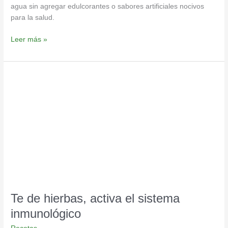
agua sin agregar edulcorantes o sabores artificiales nocivos
para la salud.
Leer más »
Te
de
hierbas,
activa
el
sistema
inmunológico
Te de hierbas, activa el sistema
inmunológico