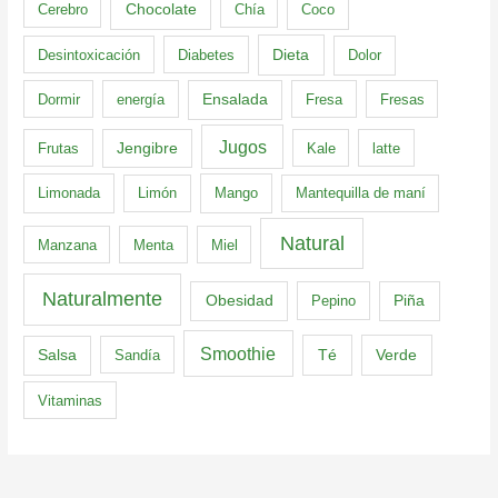
Cerebro
Chocolate
Chía
Coco
Dieta
Desintoxicación
Diabetes
Dolor
Dormir
energía
Ensalada
Fresa
Fresas
Jugos
Frutas
Jengibre
Kale
latte
Limonada
Limón
Mango
Mantequilla de maní
Natural
Manzana
Menta
Miel
Naturalmente
Obesidad
Pepino
Piña
Smoothie
Té
Verde
Salsa
Sandía
Vitaminas