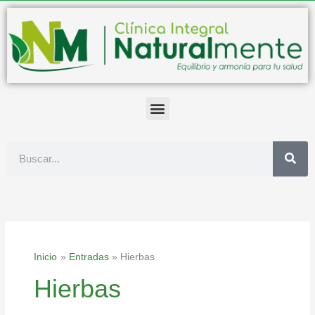
Ir
al
contenido
Buscar
Inicio
Entradas
Hierbas
Hierbas