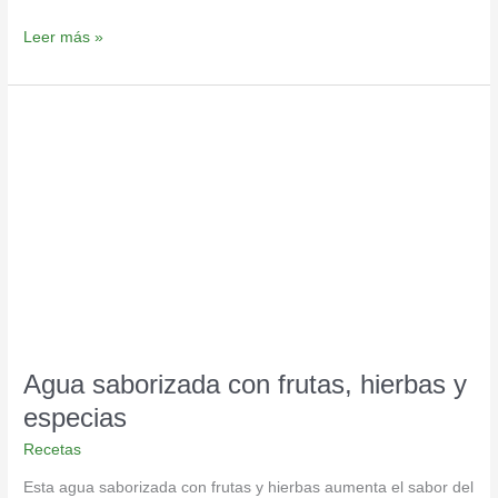
Leer más »
Agua
saborizada
con
frutas,
hierbas
y
especias
Agua saborizada con frutas, hierbas y
especias
Recetas
Esta agua saborizada con frutas y hierbas aumenta el sabor del