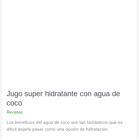
Jugo
super
hidratante
con
agua
de
coco
Jugo super hidratante con agua de
coco
Recetas
Los beneficios del agua de coco son tan fantásticos que es
difícil dejarla pasar como una opción de hidratación.