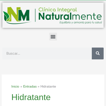
Ir
al
contenido
Buscar
Inicio
Entradas
Hidratante
Hidratante