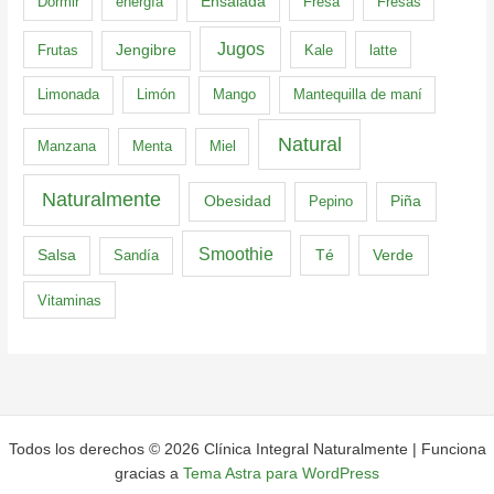
Dormir
energía
Ensalada
Fresa
Fresas
Jugos
Frutas
Jengibre
Kale
latte
Limonada
Limón
Mango
Mantequilla de maní
Natural
Manzana
Menta
Miel
Naturalmente
Obesidad
Pepino
Piña
Smoothie
Té
Verde
Salsa
Sandía
Vitaminas
Todos los derechos © 2026 Clínica Integral Naturalmente | Funciona
gracias a
Tema Astra para WordPress