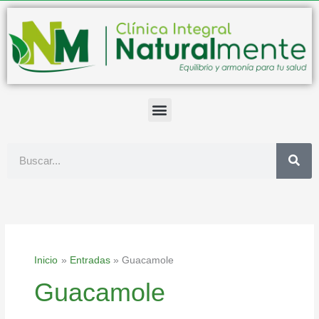
Ir
al
contenido
Buscar
Inicio
Entradas
Guacamole
Guacamole