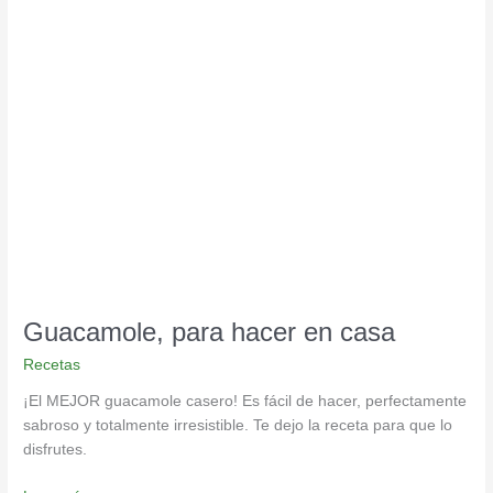
Guacamole,
para
hacer
en
casa
Guacamole, para hacer en casa
Recetas
¡El MEJOR guacamole casero! Es fácil de hacer, perfectamente
sabroso y totalmente irresistible. Te dejo la receta para que lo
disfrutes.