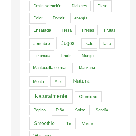
Dieta
Desintoxicación
Diabetes
Dolor
Dormir
energía
Ensalada
Fresa
Fresas
Frutas
Jugos
Jengibre
Kale
latte
Limonada
Limón
Mango
Mantequilla de maní
Manzana
Natural
Menta
Miel
Naturalmente
Obesidad
Pepino
Piña
Salsa
Sandía
Smoothie
Té
Verde
Vitaminas