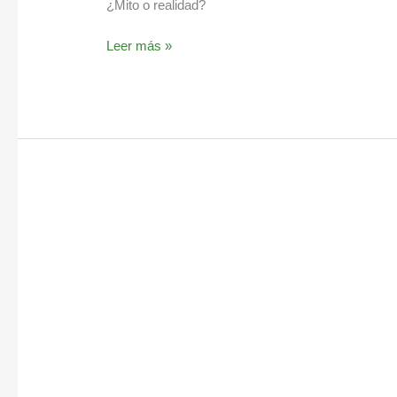
¿Mito o realidad?
Leer más »
Las
4
mejores
grasas
saludables
para
tu
cuerpo