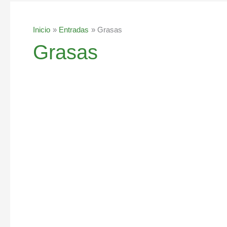
Inicio
Entradas
Grasas
Grasas
Dieta
alta
o
baja
en
grasas,
descubre
cual