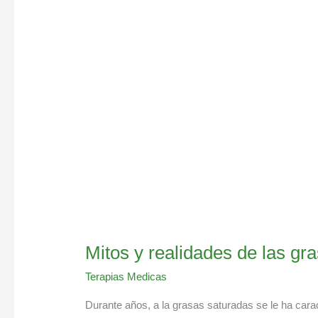
realidades
de
las
grasas
saturadas
Mitos y realidades de las gr
Terapias Medicas
Durante años, a la grasas saturadas se le ha car