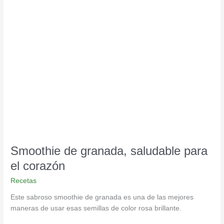
Smoothie
de
granada,
saludable
para
el
corazón
Smoothie de granada, saludable para
el corazón
Recetas
Este sabroso smoothie de granada es una de las mejores
maneras de usar esas semillas de color rosa brillante.