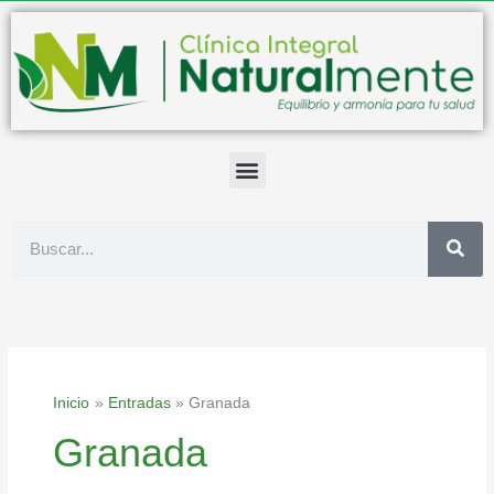
Ir
al
contenido
Buscar
Inicio
Entradas
Granada
Granada