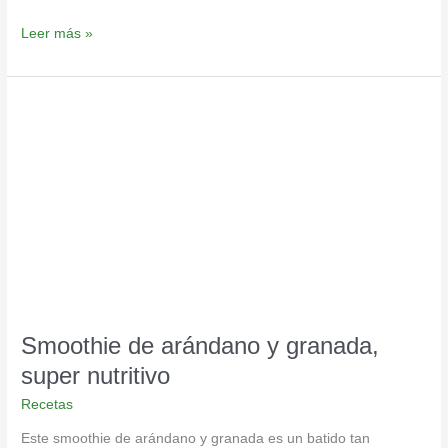
Leer más »
Smoothie
de
arándano
y
granada,
super
nutritivo
Smoothie de arándano y granada,
super nutritivo
Recetas
Este smoothie de arándano y granada es un batido tan