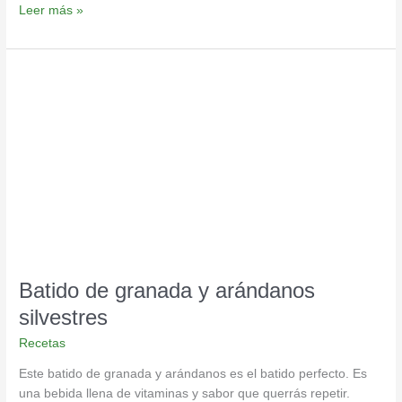
Leer más »
Batido
de
granada
y
arándanos
silvestres
Batido de granada y arándanos
silvestres
Recetas
Este batido de granada y arándanos es el batido perfecto. Es
una bebida llena de vitaminas y sabor que querrás repetir.