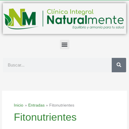
Ir
al
contenido
Buscar
Inicio
Entradas
Fitonutrientes
Fitonutrientes