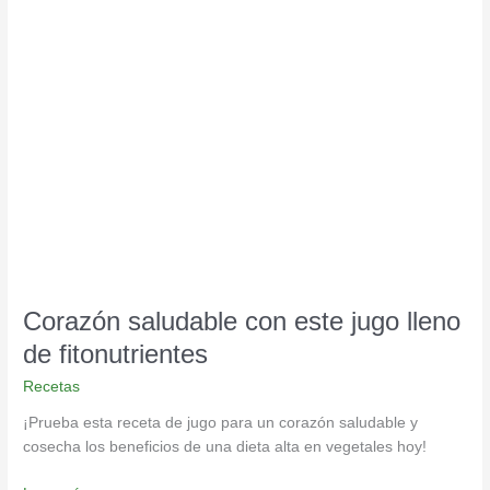
Corazón
saludable
con
este
jugo
lleno
de
fitonutrientes
Corazón saludable con este jugo lleno
de fitonutrientes
Recetas
¡Prueba esta receta de jugo para un corazón saludable y
cosecha los beneficios de una dieta alta en vegetales hoy!