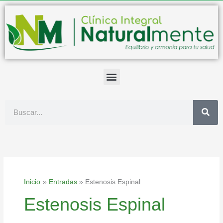
Ir
al
contenido
Buscar
Inicio
Entradas
Estenosis Espinal
Estenosis Espinal