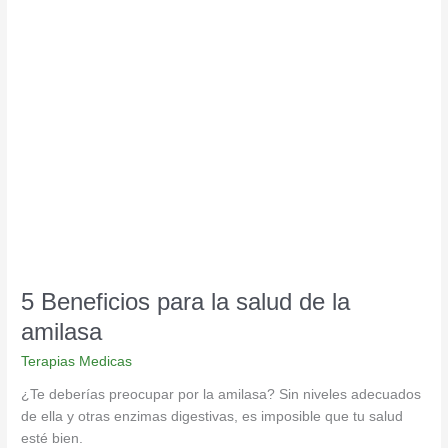
5
Beneficios
para
la
salud
de
la
amilasa
5 Beneficios para la salud de la
amilasa
Terapias Medicas
¿Te deberías preocupar por la amilasa? Sin niveles adecuados
de ella y otras enzimas digestivas, es imposible que tu salud
esté bien.