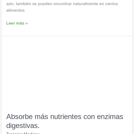
aún, también se pueden encontrar naturalmente en ciertos
alimentos.
Leer más »
Absorbe
más
nutrientes
con
enzimas
digestivas.
Absorbe más nutrientes con enzimas
digestivas.