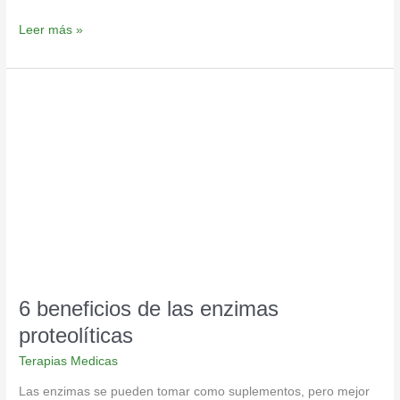
Leer más »
6
beneficios
de
las
enzimas
proteolíticas
6 beneficios de las enzimas
proteolíticas
Terapias Medicas
Las enzimas se pueden tomar como suplementos, pero mejor