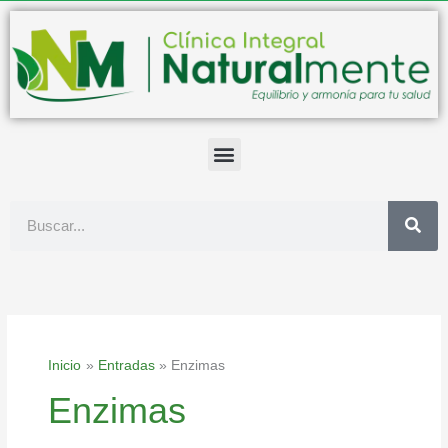
Ir
al
contenido
Buscar
Inicio
Entradas
Enzimas
Enzimas