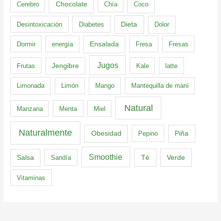
Cerebro
Chocolate
Chía
Coco
Dieta
Desintoxicación
Diabetes
Dolor
Dormir
energía
Ensalada
Fresa
Fresas
Jugos
Frutas
Jengibre
Kale
latte
Limonada
Limón
Mango
Mantequilla de maní
Natural
Manzana
Menta
Miel
Naturalmente
Obesidad
Pepino
Piña
Smoothie
Té
Verde
Salsa
Sandía
Vitaminas