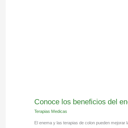
beneficios
del
enema
de
café
Conoce los beneficios del e
Terapias Medicas
El enema y las terapias de colon pueden mejorar la