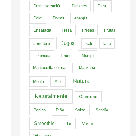
Dieta
Desintoxicación
Diabetes
Dolor
Dormir
energía
Ensalada
Fresa
Fresas
Frutas
Jugos
Jengibre
Kale
latte
Limonada
Limón
Mango
Mantequilla de maní
Manzana
Natural
Menta
Miel
Naturalmente
Obesidad
Pepino
Piña
Salsa
Sandía
Smoothie
Té
Verde
Vitaminas