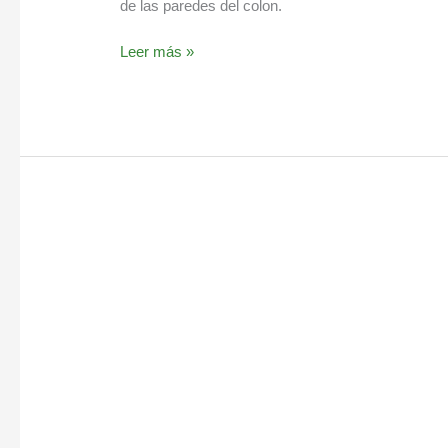
de las paredes del colon.
Leer más »
¿Qué
sabes
sobre
el
enema
de
café?