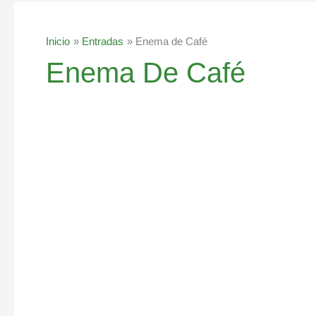
Inicio
Entradas
Enema de Café
Enema De Café
6
pasos
para
desintoxicar
tu
hígado