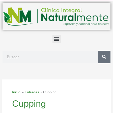
Ir
al
contenido
Buscar
Inicio
Entradas
Cupping
Cupping