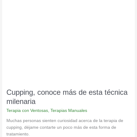
Cupping,
conoce
más
de
esta
técnica
milenaria
Cupping, conoce más de esta técnica
milenaria
Terapia con Ventosas
,
Terapias Manuales
Muchas personas sienten curiosidad acerca de la terapia de
cupping, déjame contarte un poco más de esta forma de
tratamiento.