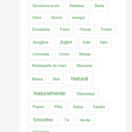
Dieta
Desintoxicación
Diabetes
Dolor
Dormir
energía
Ensalada
Fresa
Fresas
Frutas
Jugos
Jengibre
Kale
latte
Limonada
Limón
Mango
Mantequilla de maní
Manzana
Natural
Menta
Miel
Naturalmente
Obesidad
Pepino
Piña
Salsa
Sandía
Smoothie
Té
Verde
Vitaminas