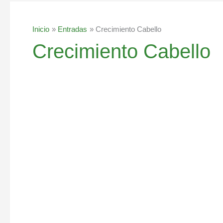
Inicio
Entradas
Crecimiento Cabello
Crecimiento Cabello
Spray
de
coco
para
el
crecimiento
del
cabello