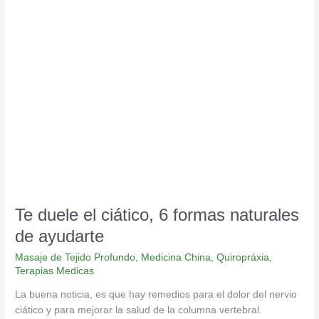
Te
duele
el
ciático,
6
formas
naturales
de
ayudarte
Te duele el ciático, 6 formas naturales
de ayudarte
Masaje de Tejido Profundo
,
Medicina China
,
Quiropráxia
,
Terapias Medicas
La buena noticia, es que hay remedios para el dolor del nervio
ciático y para mejorar la salud de la columna vertebral.