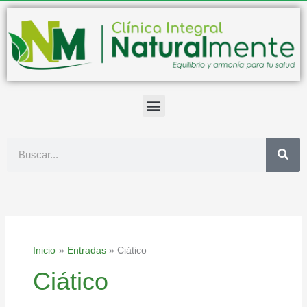
Ir
al
contenido
Buscar
Inicio
Entradas
Ciático
Ciático