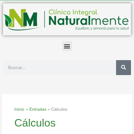
Ir
al
contenido
Buscar
Inicio
Entradas
Cálculos
Cálculos