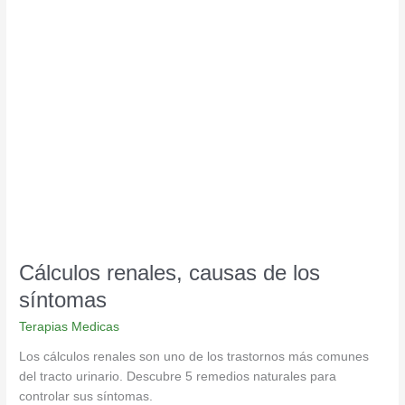
Cálculos
renales,
causas
de
los
síntomas
Cálculos renales, causas de los
síntomas
Terapias Medicas
Los cálculos renales son uno de los trastornos más comunes
del tracto urinario. Descubre 5 remedios naturales para
controlar sus síntomas.