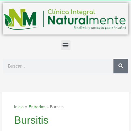
Ir
al
contenido
Buscar
Inicio
Entradas
Bursitis
Bursitis