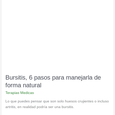
Bursitis,
6
pasos
para
manejarla
de
forma
natural
Bursitis, 6 pasos para manejarla de
forma natural
Terapias Medicas
Lo que puedes pensar que son solo huesos crujientes o incluso
artritis, en realidad podría ser una bursitis.