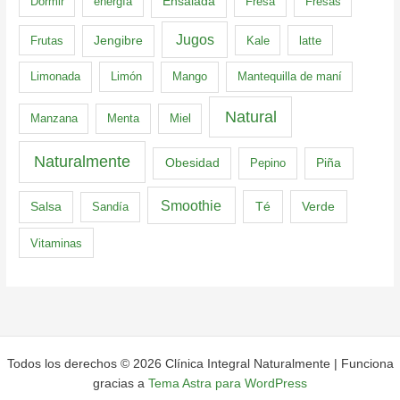
Dormir
energía
Ensalada
Fresa
Fresas
Jugos
Frutas
Jengibre
Kale
latte
Limonada
Limón
Mango
Mantequilla de maní
Natural
Manzana
Menta
Miel
Naturalmente
Obesidad
Pepino
Piña
Smoothie
Té
Verde
Salsa
Sandía
Vitaminas
Todos los derechos © 2026 Clínica Integral Naturalmente | Funciona
gracias a
Tema Astra para WordPress