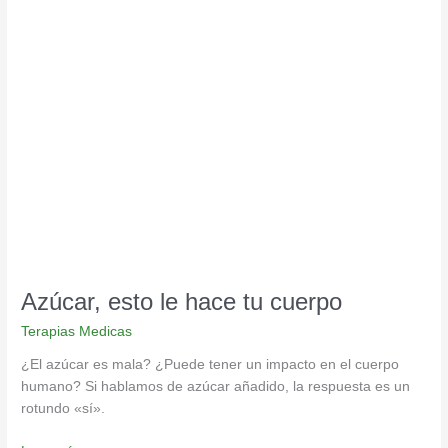
Azúcar,
esto
le
hace
tu
cuerpo
Azúcar, esto le hace tu cuerpo
Terapias Medicas
¿El azúcar es mala? ¿Puede tener un impacto en el cuerpo
humano? Si hablamos de azúcar añadido, la respuesta es un
rotundo «sí».