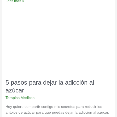
Leer más »
5
pasos
para
dejar
la
adicción
al
azúcar
5 pasos para dejar la adicción al
azúcar
Terapias Medicas
Hoy quiero compartir contigo mis secretos para reducir los
antojos de azúcar para que puedas dejar la adicción al azúcar.