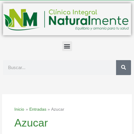
Ir
al
contenido
Buscar
Inicio
Entradas
Azucar
Azucar