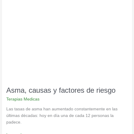
Asma,
causas
y
factores
de
riesgo
Asma, causas y factores de riesgo
Terapias Medicas
Las tasas de asma han aumentado constantemente en las
últimas décadas: hoy en día una de cada 12 personas la
padece.