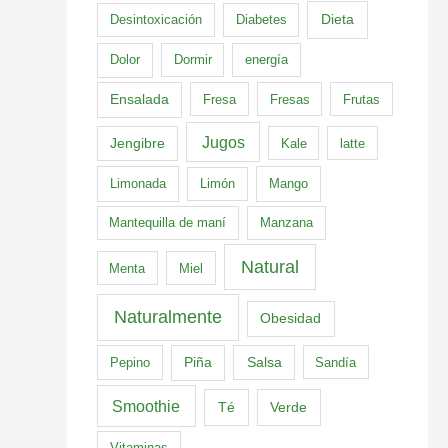
Dieta
Desintoxicación
Diabetes
Dolor
Dormir
energía
Ensalada
Fresa
Fresas
Frutas
Jugos
Jengibre
Kale
latte
Limonada
Limón
Mango
Mantequilla de maní
Manzana
Natural
Menta
Miel
Naturalmente
Obesidad
Pepino
Piña
Salsa
Sandía
Smoothie
Té
Verde
Vitaminas