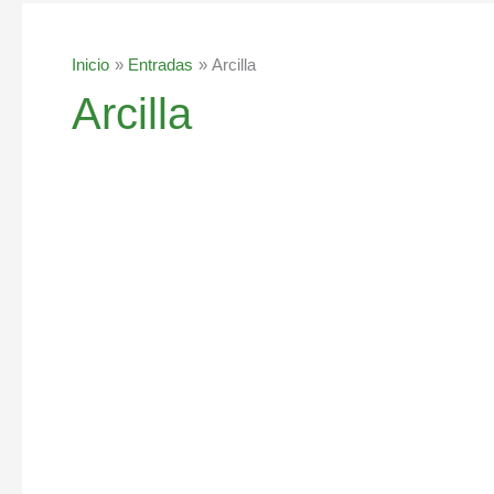
Inicio
Entradas
Arcilla
Arcilla
Beneficios
de
la
arcilla
de
bentonita