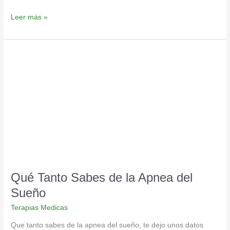
Leer más »
Qué
Tanto
Sabes
de
la
Apnea
del
Sueño
Qué Tanto Sabes de la Apnea del
Sueño
Terapias Medicas
Que tanto sabes de la apnea del sueño, te dejo unos datos