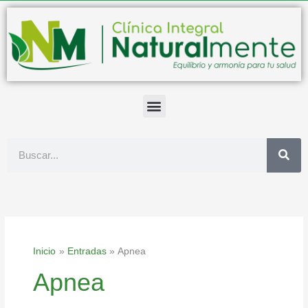
Ir
al
contenido
Buscar
Inicio
Entradas
Apnea
Apnea