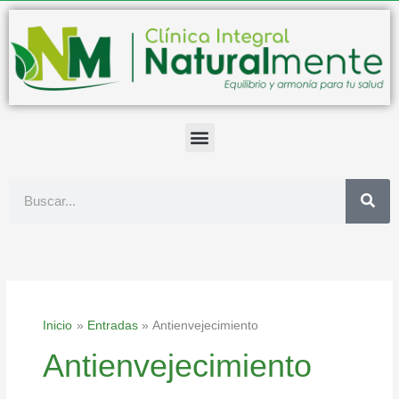
Ir
al
contenido
Buscar
Inicio
Entradas
Antienvejecimiento
Antienvejecimiento