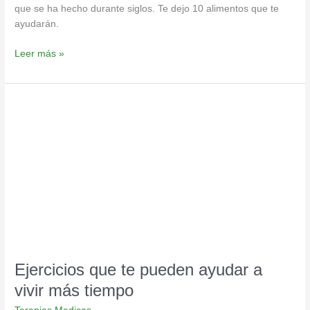
que se ha hecho durante siglos. Te dejo 10 alimentos que te
ayudarán.
Leer más »
Ejercicios
que
te
pueden
ayudar
a
vivir
más
tiempo
Ejercicios que te pueden ayudar a
vivir más tiempo