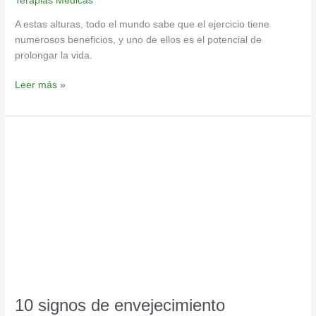
Terapias Medicas
A estas alturas, todo el mundo sabe que el ejercicio tiene
numerosos beneficios, y uno de ellos es el potencial de
prolongar la vida.
Leer más »
10
signos
de
envejecimiento
deficiente
y
cómo
revertirlos
10 signos de envejecimiento