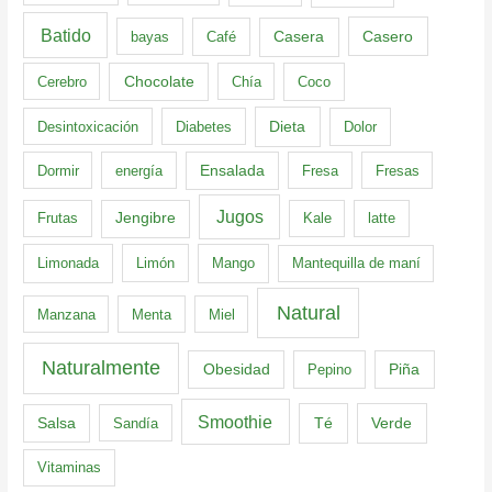
Batido
Casero
bayas
Café
Casera
Cerebro
Chocolate
Chía
Coco
Dieta
Desintoxicación
Diabetes
Dolor
Dormir
energía
Ensalada
Fresa
Fresas
Jugos
Frutas
Jengibre
Kale
latte
Limonada
Limón
Mango
Mantequilla de maní
Natural
Manzana
Menta
Miel
Naturalmente
Obesidad
Pepino
Piña
Smoothie
Té
Verde
Salsa
Sandía
Vitaminas