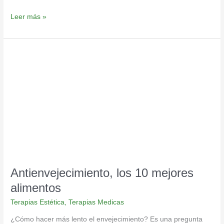
Leer más »
Antienvejecimiento,
los
10
mejores
alimentos
Antienvejecimiento, los 10 mejores
alimentos
Terapias Estética
,
Terapias Medicas
¿Cómo hacer más lento el envejecimiento? Es una pregunta