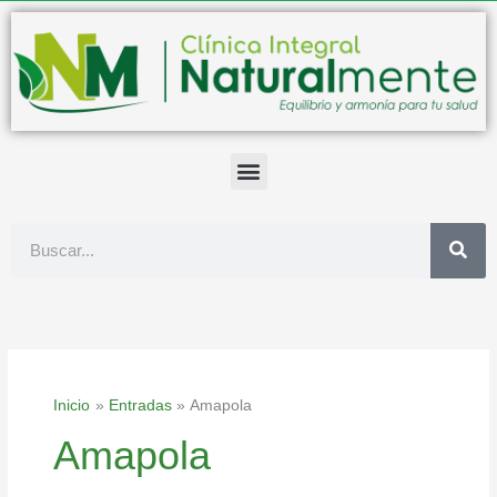
Ir
al
contenido
Buscar
Inicio
Entradas
Amapola
Amapola