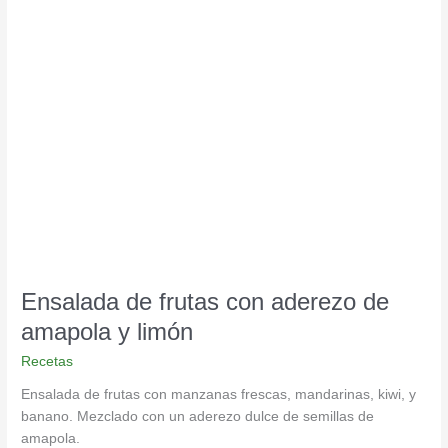
Ensalada
de
frutas
con
aderezo
de
amapola
y
limón
Ensalada de frutas con aderezo de
amapola y limón
Recetas
Ensalada de frutas con manzanas frescas, mandarinas, kiwi, y
banano. Mezclado con un aderezo dulce de semillas de
amapola.