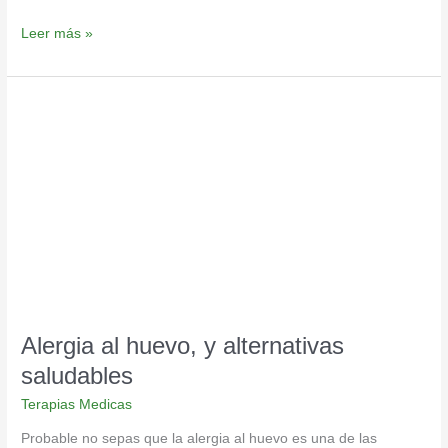
Leer más »
Alergia
al
huevo,
y
alternativas
saludables
Alergia al huevo, y alternativas
saludables
Terapias Medicas
Probable no sepas que la alergia al huevo es una de las