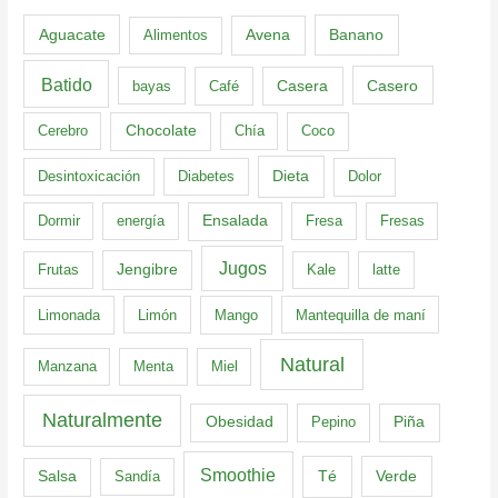
Aguacate
Banano
Alimentos
Avena
Batido
Casero
bayas
Café
Casera
Cerebro
Chocolate
Chía
Coco
Dieta
Desintoxicación
Diabetes
Dolor
Dormir
energía
Ensalada
Fresa
Fresas
Jugos
Frutas
Jengibre
Kale
latte
Limonada
Limón
Mango
Mantequilla de maní
Natural
Manzana
Menta
Miel
Naturalmente
Obesidad
Pepino
Piña
Smoothie
Té
Verde
Salsa
Sandía