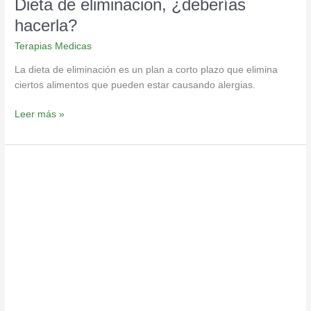
Dieta de eliminacion, ¿deberías
hacerla?
Terapias Medicas
La dieta de eliminación es un plan a corto plazo que elimina
ciertos alimentos que pueden estar causando alergias.
Leer más »
Alivio
a
las
alergias,
limpia
y
desintoxica