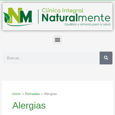
Ir
al
contenido
Buscar
Inicio
Entradas
Alergias
Alergias