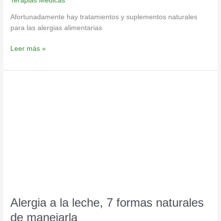
Terapias Medicas
Afortunadamente hay tratamientos y suplementos naturales
para las alergias alimentarias
Leer más »
Alergia
a
la
leche,
7
formas
naturales
de
manejarla
Alergia a la leche, 7 formas naturales
de manejarla