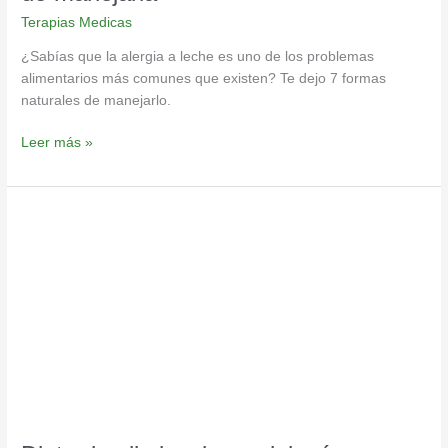
Terapias Medicas
¿Sabías que la alergia a leche es uno de los problemas
alimentarios más comunes que existen? Te dejo 7 formas
naturales de manejarlo.
Leer más »
Dieta
de
eliminacion,
¿deberías
hacerla?