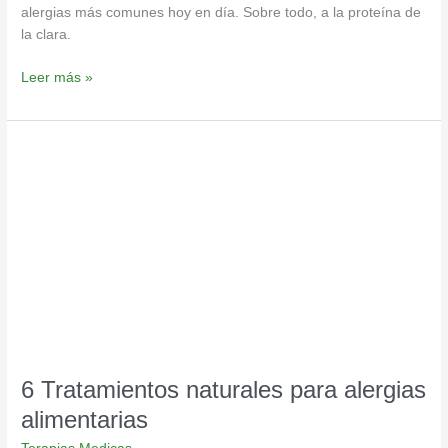
alergias más comunes hoy en día. Sobre todo, a la proteína de
la clara.
Leer más »
6
Tratamientos
naturales
para
alergias
alimentarias
6 Tratamientos naturales para alergias
alimentarias