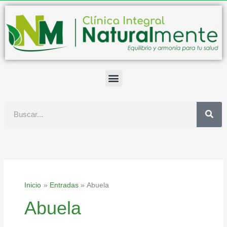
Ir
al
contenido
Buscar
Inicio
Entradas
Abuela
Abuela