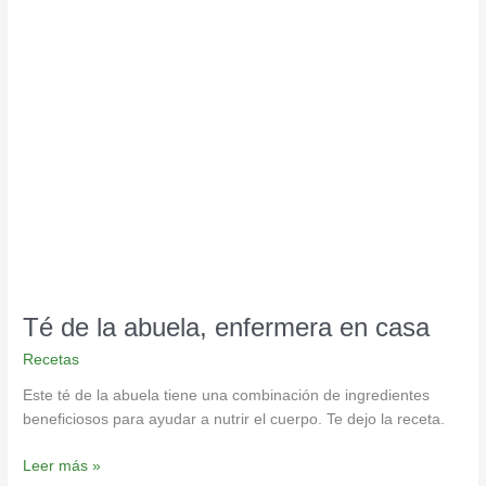
Té
de
la
abuela,
enfermera
en
casa
Té de la abuela, enfermera en casa
Recetas
Este té de la abuela tiene una combinación de ingredientes
beneficiosos para ayudar a nutrir el cuerpo. Te dejo la receta.
Leer más »