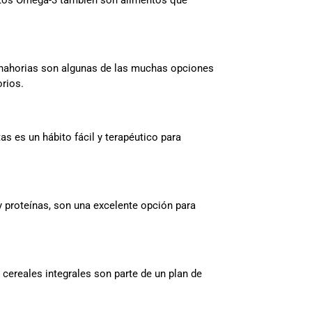
ntos Omega-3 también son alimentos que
 zanahorias son algunas de las muchas opciones
orios.
as es un hábito fácil y terapéutico para
 y proteínas, son una excelente opción para
 cereales integrales son parte de un plan de