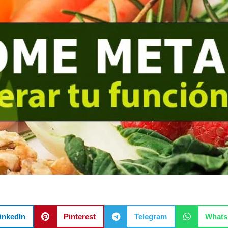
inkedIn
Pinterest
Telegram
What