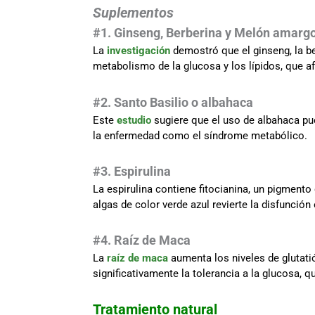
Suplementos
#1. Ginseng, Berberina y Melón amarg
La
investigación
demostró que el ginseng, la be
metabolismo de la glucosa y los lípidos, que af
#2. Santo Basilio o albahaca
Este
estudio
sugiere que el uso de albahaca pue
la enfermedad como el síndrome metabólico.
#3. Espirulina
La espirulina contiene fitocianina, un pigmento
algas de color verde azul revierte la disfunció
#
4. Raíz de Maca
La
raíz de maca
aumenta los niveles de glutati
significativamente la tolerancia a la glucosa, 
Tratamiento natural