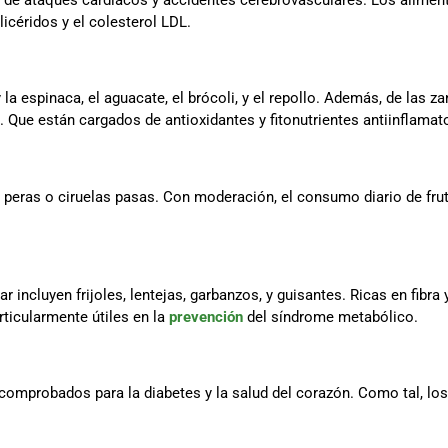
de ataques cardíacos y accidentes cerebrovasculares. Los alime
licéridos y el colesterol LDL.
 la espinaca, el aguacate, el brócoli, y el repollo. Además, de las
s. Que están cargados de antioxidantes y fitonutrientes antiinflamat
, peras o ciruelas pasas. Con moderación, el consumo diario de frut
incluyen frijoles, lentejas, garbanzos, y guisantes. Ricas en fibra
rticularmente útiles en la
prevención
del síndrome metabólico.
 comprobados para la diabetes y la salud del corazón. Como tal, los