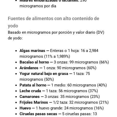
Madres embarazadas o
lactantes:
290
microgramos por día
Fuentes de alimentos con alto contenido de
yodo
Basado en microgramos por porción y valor diario (DV)
de yodo:
Algas marinas —
Enteras o 1 hoja: 16 a 2,984
microgramos (11% a 1,989%)
Bacalao al horno —
3 onzas: 99 microgramos (66%)
Arándanos —
1 onza: 90 microgramos (60%)
Yogur natural bajo en grasa —
1 taza: 75
microgramos (50%)
Patata al horno —
1 medio: 60 microgramos (40%)
Leche cruda —
1 taza: 56 microgramos (37%)
Camarones —
3 onzas: 35 microgramos (23%)
Frijoles Marinos —
1/2 taza: 32 microgramos (21%)
Huevo —
1 huevo grande: 24 microgramos (16%)
Ciruelas pasas secas —
5 ciruelas pasas: 13