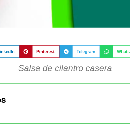
inkedIn
Pinterest
Telegram
What
Salsa de cilantro casera
os