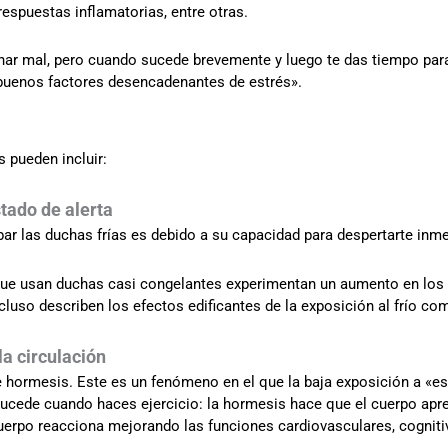
espuestas inflamatorias, entre otras.
nar mal, pero cuando sucede brevemente y luego te das tiempo para 
buenos factores desencadenantes de estrés».
 pueden incluir:
stado de alerta
ar las duchas frías es debido a su capacidad para despertarte inm
e usan duchas casi congelantes experimentan un aumento en los n
cluso describen los efectos edificantes de la exposición al frío co
la circulación
de hormesis. Este es un fenómeno en el que la baja exposición a «
ucede cuando haces ejercicio: la hormesis hace que el cuerpo apre
 cuerpo reacciona mejorando las funciones cardiovasculares, cognit