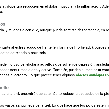
les atribuye una reducción en el dolor muscular y la inflamación. A
o.
dos
fría, y muchos dicen que, aunque pueda sentirse desagradable, en r
entarte al estrés agudo de frente (en forma de frío helado), puedes
 estás estresado o asustado.
puede incluso beneficiar a aquellos que sufren de depresión, ansi
hacen sentir más alerta y activo. También, pueden aumentar tu es
féricas al cerebro. Lo que parece tener algunos
efectos antidepresi
bello
 para la piel, encontró que este hábito reduce la sequedad de la piel,
eños vasos sanguíneos de la piel. Lo que hace que los poros estén