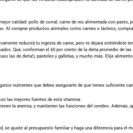
jor calidad: pollo de corral, carne de res alimentada con pasto, pe
no. Al comprar productos animales como carnes o lácteos, compra la
tivamente reducirá tu ingesta de carne, pero te dejará sintiéndote t
sados. Que, conforman el 60 por ciento de la dieta promedio de la
cluso las de dieta!), pasteles y galletas, y mucho más. Elije alimen
gunos nutrientes que debes asegurarte de que tienes suficiente can
on las mejores fuentes de esta vitamina.
evienen la anemia, y mantienen las funciones del cerebro. Además, a
, se ajuste al presupuesto familiar y haga una diferencia para el m