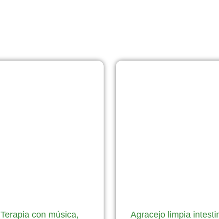
Página
Página
Página
Página
Página
Terapia con música,
Agracejo limpia intesti