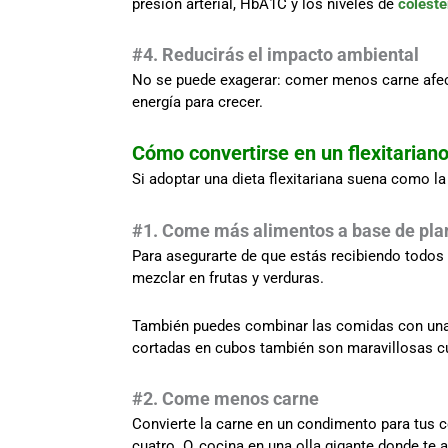
presión arterial, HbA1C y los niveles de
coleste
#4. Reducirás el impacto ambiental
No se puede exagerar: comer menos carne afect
energía para crecer.
Cómo convertirse en un flexitarian
Si adoptar una dieta flexitariana suena como la 
#1. Come más alimentos a base de pla
Para asegurarte de que estás recibiendo todos 
mezclar en frutas y verduras.
También puedes combinar las comidas con una 
cortadas en cubos también son maravillosas c
#2. Come menos carne
Convierte la carne en un condimento para tus c
cuatro. O, cocina en una olla gigante donde te 