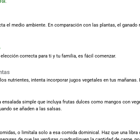
rol
.
a el medio ambiente. En comparación con las plantas, el ganado r
o
elección correcta para ti y tu familia, es fácil comenzar.
ntas
los nutrientes, intenta incorporar jugos vegetales en tus mañanas
ensalada simple que incluya frutas dulces como mangos con veget
uando se añaden a las salsas.
omidas, o limítala solo a esa comida dominical. Haz que una libra 
asegures de que las verduras cuadrupliquen la cantidad de carne, po