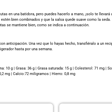
frutas en una batidora, pero puedes hacerlo a mano, ¡solo te llevar
s estén bien combinados y que la salsa quede suave como la seda.
utas se mantiene bien, como se indica a continuación.
 con anticipación. Una vez que lo hayas hecho, transfiéralo a un rec
frigerador hasta por una semana.
na: 10 g | Grasa: 36 g | Grasa saturada: 15 g | Colesterol: 71 mg | So
0,2 mg | Calcio:72 miligramos | Hierro: 0,8 mg
Página
Página
Página
Página
Página