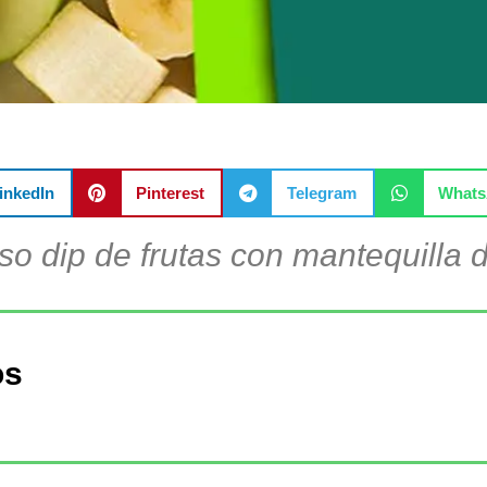
inkedIn
Pinterest
Telegram
What
oso dip de frutas con mantequilla 
os