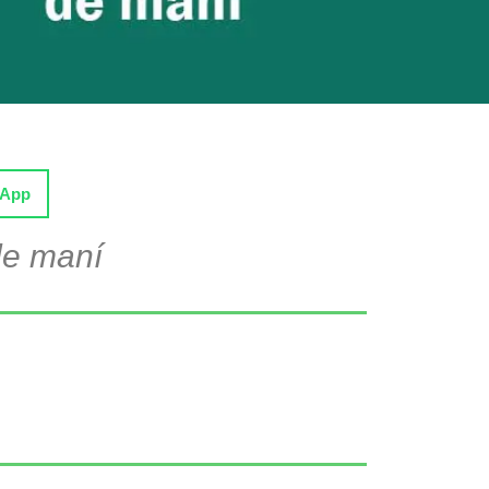
sApp
de maní