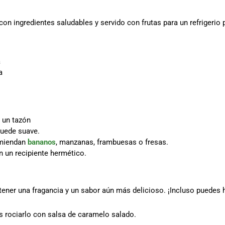
con ingredientes saludables y servido con frutas para un refrigerio 
a
a
a un tazón
quede suave.
omiendan
bananos
, manzanas, frambuesas o fresas.
n un recipiente hermético.
tener una fragancia y un sabor aún más delicioso. ¡Incluso puedes ha
s rociarlo con salsa de caramelo salado.