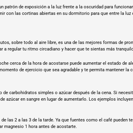
n patrón de exposición a la luz frente a la oscuridad para funciona
r con las cortinas abiertas en su dormitorio para que entre la luz 
tos, sobre todo al aire libre, es una de las mejores formas de pro
r a regular tu ritmo circadiano y hacer que te sientas más tranquil
noche cerca de la hora de acostarse puede aumentar el estado de ale
n momento de ejercicio que sea agradable y te permita mantener la 
 de carbohidratos simples o azúcar después de la cena. Si necesita
el de azúcar en sangre en lugar de aumentarlo. Los ejemplos inclu
de las 2 a las 3 de la tarde. Ya que fuentes como el café pueden t
ar magnesio 1 hora antes de acostarte.