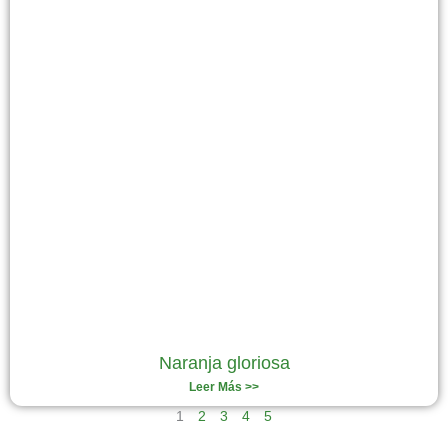
Naranja gloriosa
Leer Más >>
1
2
3
4
5