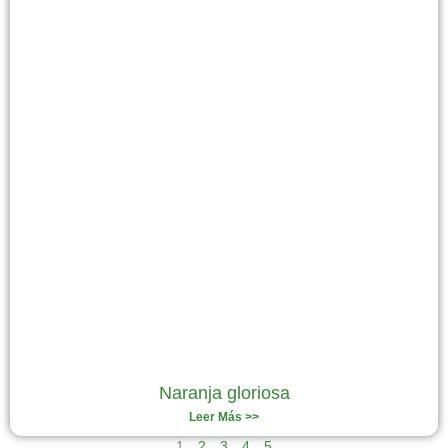
Naranja gloriosa
Leer Más >>
1
2
3
4
5