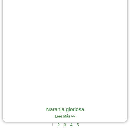
Naranja gloriosa
Leer Más >>
1
2
3
4
5