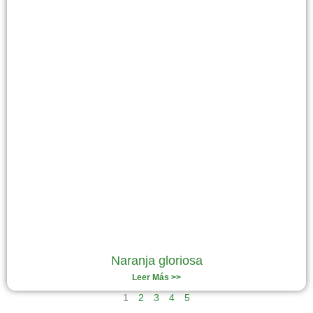
Naranja gloriosa
Leer Más >>
1
2
3
4
5