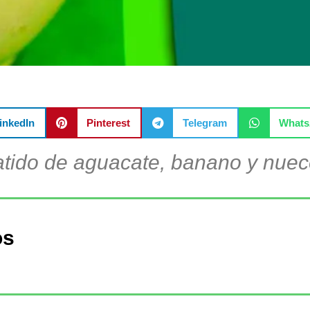
inkedIn
Pinterest
Telegram
What
tido de aguacate, banano y nue
os