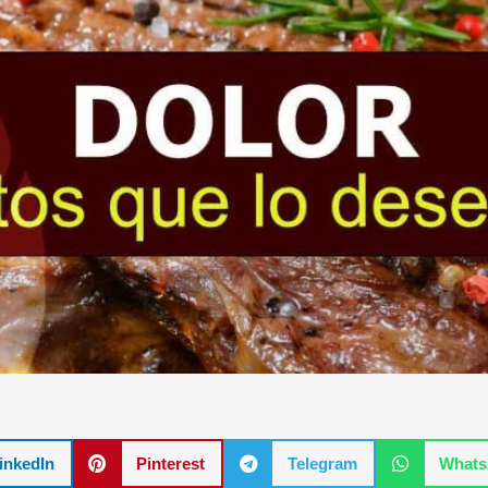
inkedIn
Pinterest
Telegram
What