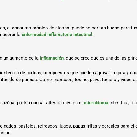
bien, el consumo crónico de alcohol puede no ser tan bueno para tu
mpeorar la
enfermedad inflamatoria intestinal
.
on un aumento de la
inflamación
, que se cree que es una de las pri
ontenido de purinas, compuestos que pueden agravar la gota y causa
enido de purinas. Como mariscos, tocino, pavo, ternera y vísceras
n azúcar podría causar alteraciones en el
microbioma
intestinal, l
nados, pasteles, refrescos, jugos, papas fritas y cereales para el 
rónico.