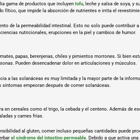
ia gama de productos que incluyen
tofu
, leche y salsa de soya, y 
fítico, que impide la absorción de nutrientes e irrita el revestimie
nto de la permeabilidad intestinal. Esto no solo puede contribuir 
ciencias nutricionales, erupciones en la piel y cambios de humor.
omates, papas, berenjenas, chiles y pimientos morrones. Si bien es
ersonas. Pueden desencadenar dolor en articulaciones y músculos.
ncia a las solanáceas es muy limitada y la mayor parte de la inform
us síntomas empeoran después de comer solanáceas.
ra en cereales como el trigo, la cebada y el centeno. Además de esc
adas y carnes frías.
nsibilidad al gluten, comer incluso pequeñas cantidades puede pro
cerbar
el síndrome del intestino permeable
. Debido a que activa una