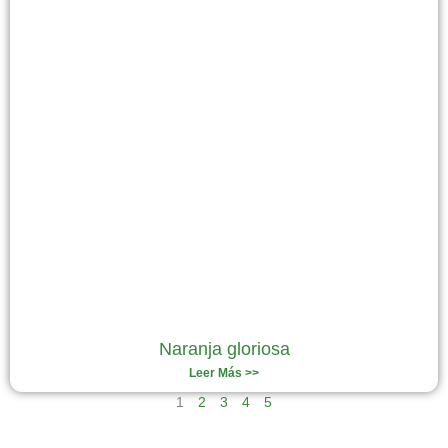
Naranja gloriosa
Leer Más >>
1
2
3
4
5