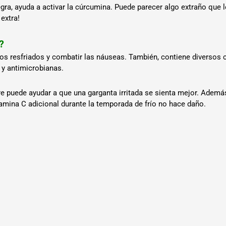
egra, ayuda a activar la cúrcumina. Puede parecer algo extraño que 
extra!
?
 los resfriados y combatir las náuseas. También, contiene diverso
y antimicrobianas.
bre puede ayudar a que una garganta irritada se sienta mejor. Ademá
amina C adicional durante la temporada de frío no hace daño.