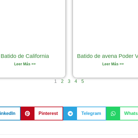
Batido de California
Batido de avena Poder 
Leer Más >>
Leer Más >>
1
2
3
4
5
inkedIn
Pinterest
Telegram
What