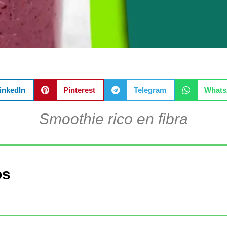
inkedIn
Pinterest
Telegram
What
Smoothie rico en fibra
os