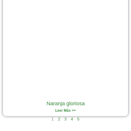
Naranja gloriosa
Leer Más >>
1
2
3
4
5