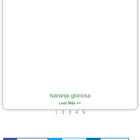
Naranja gloriosa
Leer Más >>
1
2
3
4
5