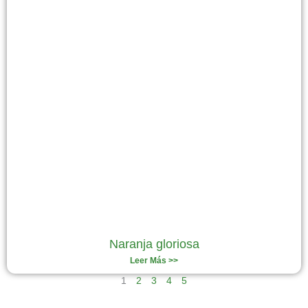
Naranja gloriosa
Leer Más >>
1
2
3
4
5