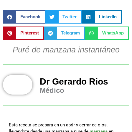
Facebook
Twitter
LinkedIn
Pinterest
Telegram
WhatsApp
Puré de manzana instantáneo
Dr Gerardo Rios
Médico
Esta receta se prepara en un abrir y cerrar de ojos,
llevándote desde una manzana a puré de
manzana
en