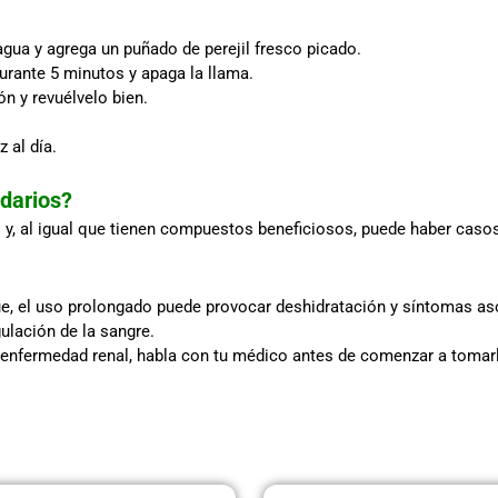
agua y agrega un puñado de perejil fresco picado.
urante 5 minutos y apaga la llama.
ón y revuélvelo bien.
 al día.
ndarios?
y, al igual que tienen compuestos beneficiosos, puede haber casos 
que, el uso prolongado puede provocar deshidratación y síntomas as
gulación de la sangre.
a enfermedad renal, habla con tu médico antes de comenzar a tomar
Página
Página
Página
Página
Página