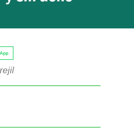
sApp
ejil