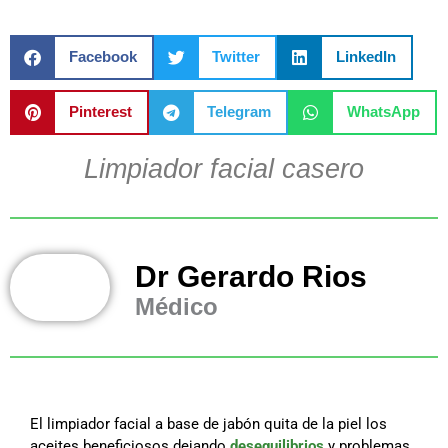
Facebook
Twitter
LinkedIn
Pinterest
Telegram
WhatsApp
Limpiador facial casero
Dr Gerardo Rios
Médico
El limpiador facial a base de jabón quita de la piel los
aceites beneficiosos dejando
desequilibrios
y problemas