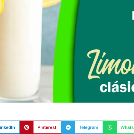
inkedIn
Pinterest
Telegram
What