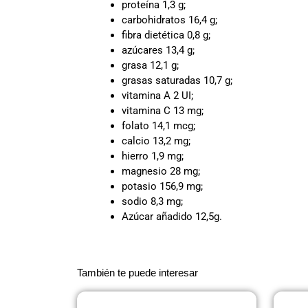
proteína 1,3 g;
carbohidratos 16,4 g;
fibra dietética 0,8 g;
azúcares 13,4 g;
grasa 12,1 g;
grasas saturadas 10,7 g;
vitamina A 2 UI;
vitamina C 13 mg;
folato 14,1 mcg;
calcio 13,2 mg;
hierro 1,9 mg;
magnesio 28 mg;
potasio 156,9 mg;
sodio 8,3 mg;
Azúcar añadido 12,5g.
También te puede interesar