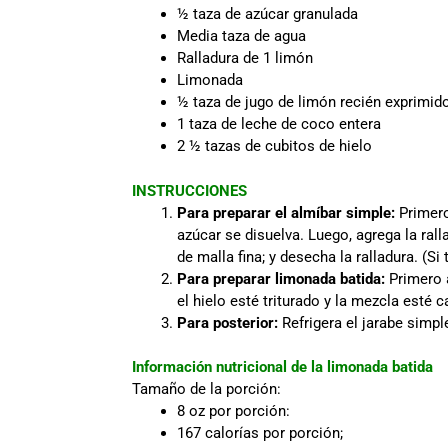
½ taza de azúcar granulada
Media taza de agua
Ralladura de 1 limón
Limonada
½ taza de jugo de limón recién exprimid
1 taza de leche de coco entera
2 ½ tazas de cubitos de hielo
INSTRUCCIONES
Para preparar el almíbar simple:
Primero
azúcar se disuelva. Luego, agrega la rall
de malla fina; y desecha la ralladura. (Si
Para preparar limonada batida:
Primero a
el hielo esté triturado y la mezcla esté 
Para posterior:
Refrigera el jarabe simpl
Información nutricional de la limonada batida
Tamaño de la porción:
8 oz por porción:
167 calorías por porción;