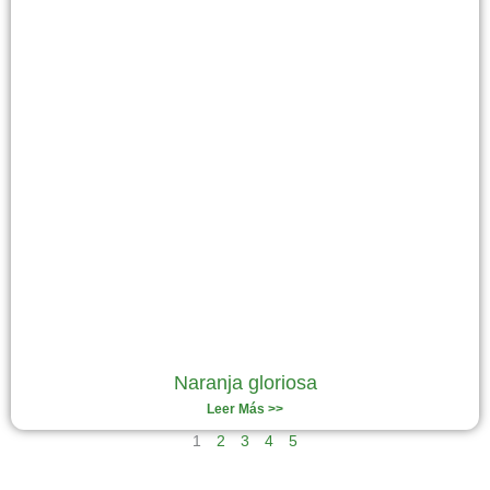
Naranja gloriosa
Leer Más >>
1
2
3
4
5