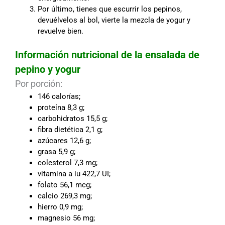
Por último, tienes que escurrir los pepinos,
devuélvelos al bol, vierte la mezcla de yogur y
revuelve bien.
Información nutricional de la ensalada de
pepino y yogur
Por porción:
146 calorías;
proteína 8,3 g;
carbohidratos 15,5 g;
fibra dietética 2,1 g;
azúcares 12,6 g;
grasa 5,9 g;
colesterol 7,3 mg;
vitamina a iu 422,7 UI;
folato 56,1 mcg;
calcio 269,3 mg;
hierro 0,9 mg;
magnesio 56 mg;