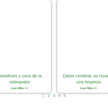
Página
Página
Página
Página
Página
eneficios y usos de la
Detox cerebral, es hor
osteopatía
una limpieza
Leer Más >>
Leer Más >>
1
2
3
4
5