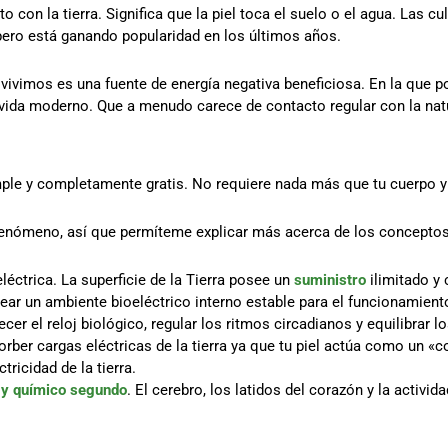
o con la tierra. Significa que la piel toca el suelo o el agua. Las c
 pero está ganando popularidad en los últimos años.
e vivimos es una fuente de energía negativa beneficiosa. En la que 
vida moderno. Que a menudo carece de contacto regular con la natu
mple y completamente gratis. No requiere nada más que tu cuerpo y 
fenómeno, así que permíteme explicar más acerca de los concepto
léctrica. La superficie de la Tierra posee un
suministro
ilimitado y
ear un ambiente bioeléctrico interno estable para el funcionamien
er el reloj biológico, regular los ritmos circadianos y equilibrar l
ber cargas eléctricas de la tierra ya que tu piel actúa como un «c
tricidad de la tierra.
o y químico segundo
. El cerebro, los latidos del corazón y la activi