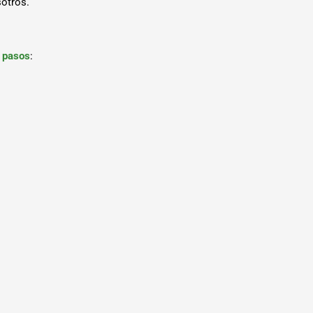
otros.
s pasos
: