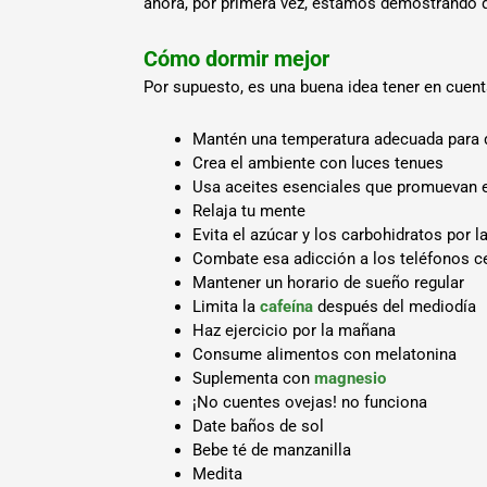
ahora, por primera vez, estamos demostrando q
Cómo dormir mejor
Por supuesto, es una buena idea tener en cuent
Mantén una temperatura adecuada para 
Crea el ambiente con luces tenues
Usa aceites esenciales que promuevan el
Relaja tu mente
Evita el azúcar y los carbohidratos por l
Combate esa adicción a los teléfonos ce
Mantener un horario de sueño regular
Limita la
cafeína
después del mediodía
Haz ejercicio por la mañana
Consume alimentos con melatonina
Suplementa con
magnesio
¡No cuentes ovejas! no funciona
Date baños de sol
Bebe té de manzanilla
Medita