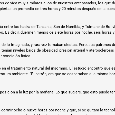
os de vida muy similares a los de nuestros antepasados, los que 
iertas un promedio de tres horas y 20 minutos después de la pues
eño entre los hadza de Tanzania, San de Namibia, y Tsimane de Boliv
os. Es decir, duermen menos de siete horas por noche, seis horas 
de lo imaginado, y rara vez tomaban siestas. Pero, sus patrones d
tenían niveles bajos de obesidad, presión arterial y aterosclerosi
r condición física.
en el tratamiento natural del insomnio. El estudio encontró que 
eratura ambiente. “El patrón, era que se despertaban a la misma 
osición a la luz por la mañana. Lo que sugiere, que esto puede ten
 dormir ocho o nueve horas por noche y que, si se quitara la tecno